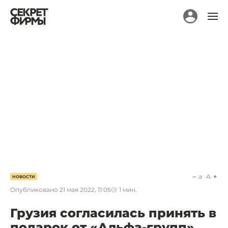
a
A
НОВОСТИ
Опубликовано
21 мая 2022, 11:05
1
мин.
Грузия согласилась принять в
подарок от «Альфа-групп»