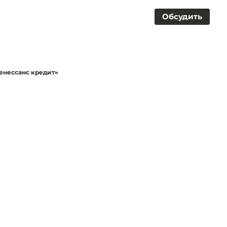
Обсудить
енессанс кредит»