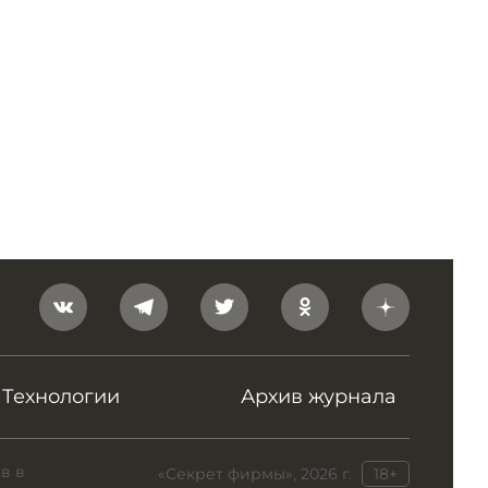
Технологии
Архив журнала
в в
«Секрет фирмы», 2026 г.
18+