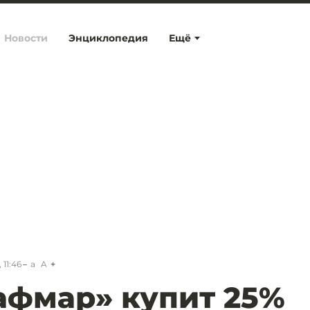
Новости
Энциклопедия
Ещё
 11:46
a
A
афмар» купит 25%