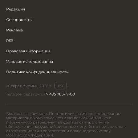
Редакция
Спецпроекты
Реклама
RSS
Правовая информация
Условия использования
Политика конфиденциальности
«Секрет фирмы», 2026 г.
18+
Телефон редакции:
+7 495 785-17-00
Все права защищены. Полное или частичное копирование
материалов в коммерческих целях возможно только с
письменного разрешения владельца сайта. В случае
обнаружения нарушений виновные могут быть привлечены к
ответственности в соответствии с законодательством
Российской Федерации.