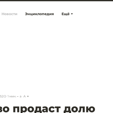
Новости
Энциклопедия
Ещё
:52
1
мин.
a
A
во продаст долю