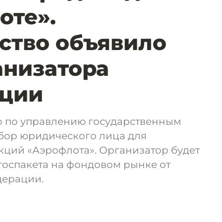
оте».
ство объявило
анизатора
ации
о по управлению государственным
бор юридического лица для
кций «Аэрофлота». Организатор будет
госпакета на фондовом рынке от
дерации.