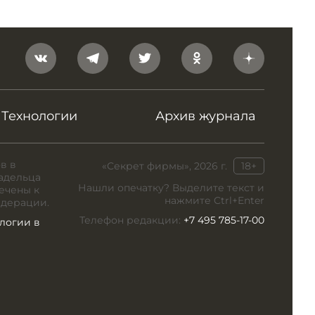
Технологии
Архив журнала
в в
«Секрет фирмы», 2026 г.
18+
адельца
Нашли опечатку? Выделите текст и
ечены к
нажмите Ctrl+Enter
едерации.
Телефон редакции:
+7 495 785-17-00
логии в