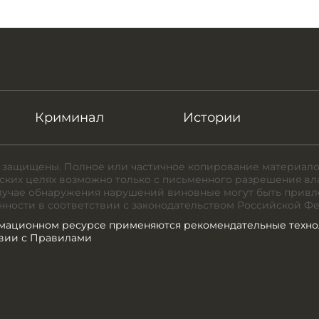
Криминал
Истории
 защищены. Полное или частичное копирование материало
ких целях возможно только с письменного разрешения вл
случае обнаружения нарушений виновные могут быть привл
нности в соответствии с законодательством Российской Ф
мационном ресурсе применяются рекомендательные техно
твии с Правилами