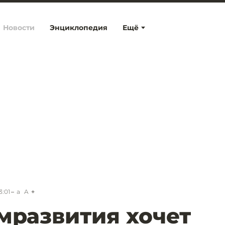
Новости
Энциклопедия
Ещё
3:01
a
A
развития хочет