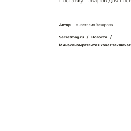
поставку товаров для гос
Автор:
Анастасия Захарова
Secretmag.ru
/
Новости
/
Минэкономразвития хочет заключать