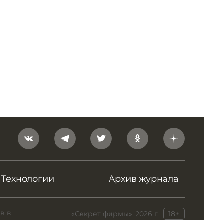
Технологии
Архив журнала
в в
«Секрет фирмы», 2026 г.
18+