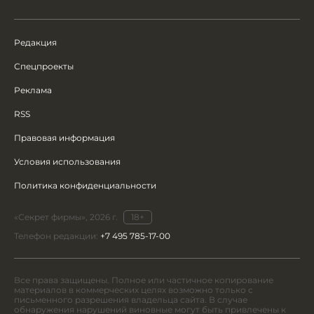
Редакция
Спецпроекты
Реклама
RSS
Правовая информация
Условия использования
Политика конфиденциальности
«Секрет фирмы», 2026 г.
18+
Телефон редакции:
+7 495 785-17-00
Все права защищены. Полное или частичное копирование
материалов в коммерческих целях возможно только с
письменного разрешения владельца сайта. В случае
обнаружения нарушений виновные могут быть привлечены к