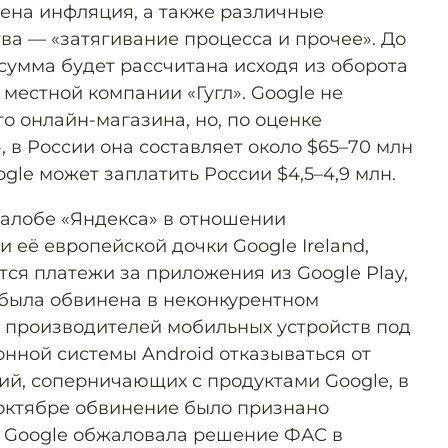
тена инфляция, а также различные
ва — «затягивание процесса и прочее». До
о сумма будет рассчитана исходя из оборота
е местной компании «Гугл». Google не
о онлайн-магазина, но, по оценке
 в России она составляет около $65–70 млн
oogle может заплатить России $4,5–4,9 млн.
алобе «Яндекса» в отношении
и её европейской дочки Google Ireland,
ся платежи за приложения из Google Play,
e была обвинена в неконкурентном
 производителей мобильных устройств под
нной системы Android отказываться от
й, соперничающих с продуктами Google, в
В октябре обвинение было признано
е Google обжаловала решение ФАС в