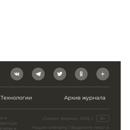
Технологии
Архив журнала
в в
«Секрет фирмы», 2026 г.
18+
адельца
Нашли опечатку? Выделите текст и
ечены к