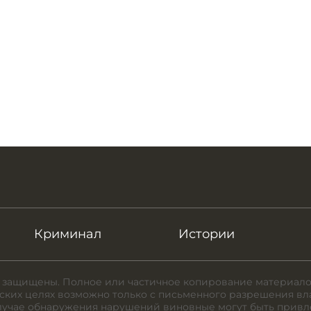
Криминал
Истории
 защищены. Полное или частичное копирование материало
ких целях возможно только с письменного разрешения вл
случае обнаружения нарушений виновные могут быть привл