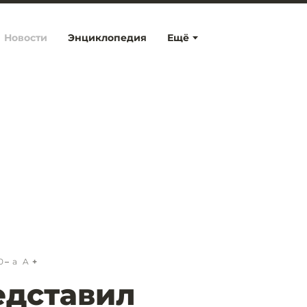
Новости
Энциклопедия
Ещё
0
a
A
едставил