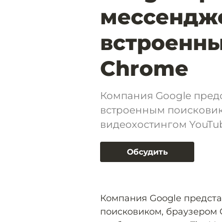
мессендже
встроенны
Chrome
Компания Google пред
встроенным поисковик
видеохостингом YouTu
Обсудить
Компания Google предст
поисковиком, браузером 