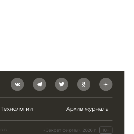
Технологии
Архив журнала
в в
«Секрет фирмы», 2026 г.
18+