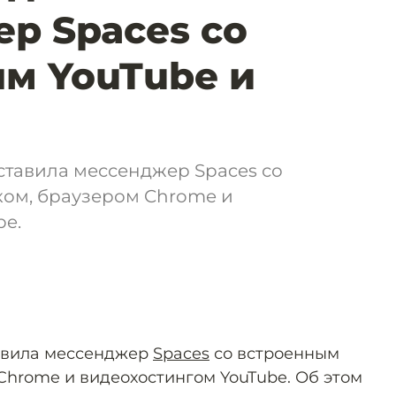
р Spaces со
м YouTube и
ставила мессенджер Spaces со
ом, браузером Chrome и
be.
авила мессенджер
Spaces
со встроенным
Chrome и видеохостингом YouTube. Об этом