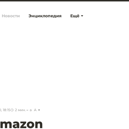
Новости
Энциклопедия
Ещё
 18:15
2
мин.
a
A
Amazon