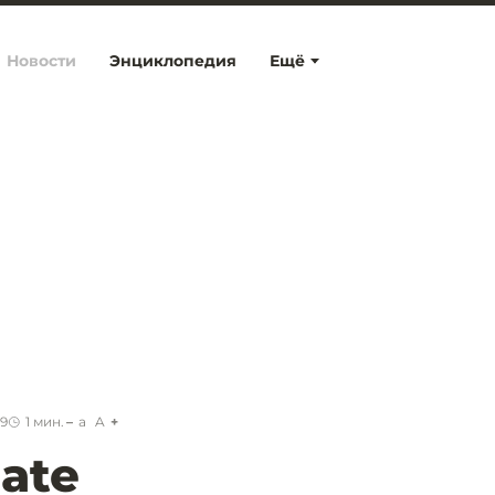
Новости
Энциклопедия
Ещё
29
1
мин.
a
A
ate