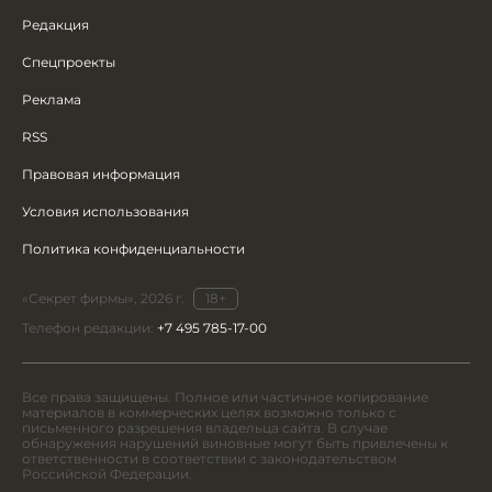
Редакция
Спецпроекты
Реклама
RSS
Правовая информация
Условия использования
Политика конфиденциальности
«Секрет фирмы», 2026 г.
18+
Телефон редакции:
+7 495 785-17-00
Все права защищены. Полное или частичное копирование
материалов в коммерческих целях возможно только с
письменного разрешения владельца сайта. В случае
обнаружения нарушений виновные могут быть привлечены к
ответственности в соответствии с законодательством
Российской Федерации.