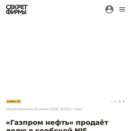
a
A
НОВОСТИ
Опубликовано
22 июня 2026, 16:22
1
мин.
«Газпром нефть» продаёт
долю в сербской NIS.