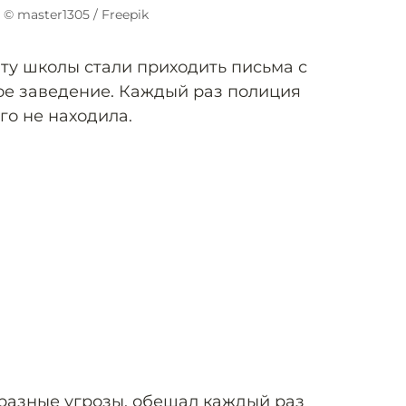
© master1305 / Freepik
чту школы стали приходить письма с
ое заведение. Каждый раз полиция
го не находила.
 разные угрозы, обещал каждый раз