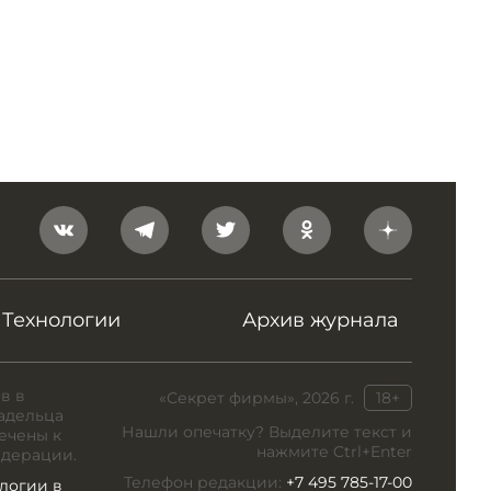
Технологии
Архив журнала
в в
«Секрет фирмы», 2026 г.
18+
адельца
Нашли опечатку? Выделите текст и
ечены к
нажмите Ctrl+Enter
едерации.
Телефон редакции:
+7 495 785-17-00
логии в