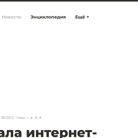
Новости
Энциклопедия
Ещё
 18:20
1
мин.
a
A
ла интернет-