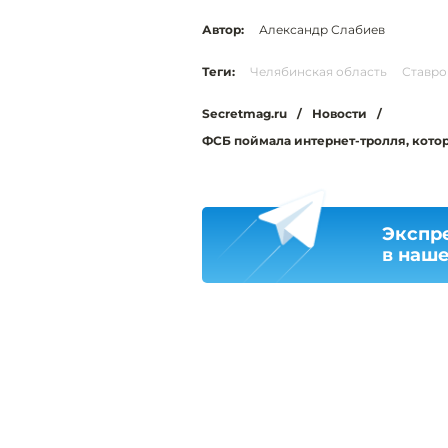
Автор:
Александр Слабиев
Теги:
Челябинская область
Ставро
Secretmag.ru
/
Новости
/
ФСБ поймала интернет-тролля, кот
Экспр
в наш