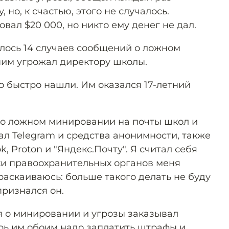
 но, к счастью, этого не случалось.
ал $20 000, но никто ему денег не дал.
илось 14 случаев сообщений о ложном
им угрожал директору школы.
о быстро нашли. Им оказался 17-летний
 о ложном минировании на почты школ и
ал Telegram и средства анонимности, также
, Proton и "Яндекс.Почту". Я считал себя
ки правоохранительных органов меня
раскаиваюсь: больше такого делать не буду
признался он.
я о минировании и угрозы заказывал
рь им обоим надо заплатить штрафы и