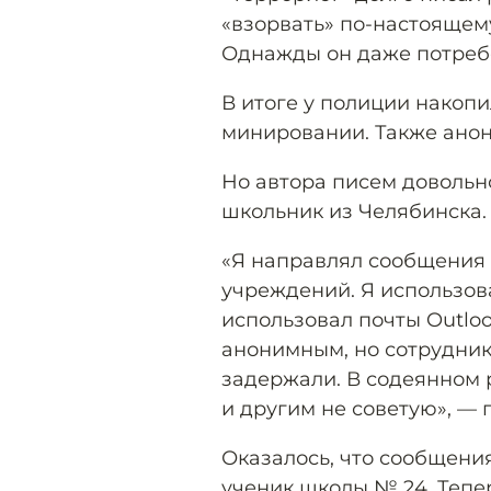
«взорвать» по-настоящему,
Однажды он даже потребов
В итоге у полиции накоп
минировании. Также анон
Но автора писем довольн
школьник из Челябинска.
«Я направлял сообщения
учреждений. Я использов
использовал почты Outlook
анонимным, но сотрудни
задержали. В содеянном 
и другим не советую», — 
Оказалось, что сообщени
ученик школы № 24. Тепе