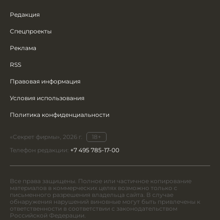
Редакция
Спецпроекты
Реклама
RSS
Правовая информация
Условия использования
Политика конфиденциальности
«Секрет фирмы», 2026 г.
18+
Телефон редакции:
+7 495 785-17-00
Все права защищены. Полное или частичное копирование
материалов в коммерческих целях возможно только с
письменного разрешения владельца сайта. В случае
обнаружения нарушений виновные могут быть привлечены к
ответственности в соответствии с законодательством
Российской Федерации.