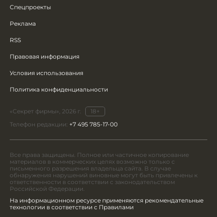
Спецпроекты
Реклама
RSS
Правовая информация
Условия использования
Политика конфиденциальности
«Секрет фирмы», 2026 г.
18+
Телефон редакции:
+7 495 785-17-00
Все права защищены. Полное или частичное копирование
материалов в коммерческих целях возможно только с
письменного разрешения владельца сайта. В случае
обнаружения нарушений виновные могут быть привлечены к
ответственности в соответствии с законодательством
Российской Федерации.
На информационном ресурсе применяются рекомендательные
технологии в соответствии с Правилами