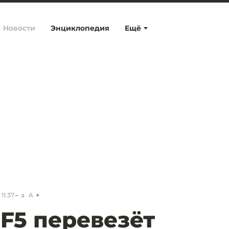
Новости
Энциклопедия
Ещё
11:37
a
A
F5 перевезёт