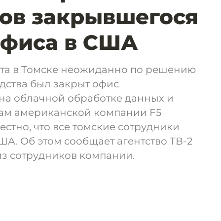
ов закрывшегося
офиса в США
густа в Томске неожиданно по решению
дства был закрыт офис
а облачной обработке данных и
ам американской компании F5
звестно, что все томские сотрудники
ША. Об этом сообщает агентство ТВ-2
из сотрудников компании.