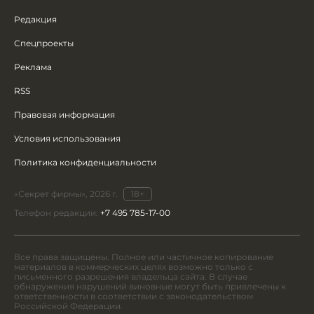
Редакция
Спецпроекты
Реклама
RSS
Правовая информация
Условия использования
Политика конфиденциальности
«Секрет фирмы», 2026 г.
18+
Телефон редакции:
+7 495 785-17-00
Все права защищены. Полное или частичное копирование
материалов в коммерческих целях возможно только с
письменного разрешения владельца сайта. В случае
обнаружения нарушений виновные могут быть привлечены к
ответственности в соответствии с законодательством
Российской Федерации.