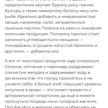
предпочтение крупам: бурому рису, гречке,
булгуру, а также нежирному белому мясу или
рыбе. Идеально добавить и некрахмалистые
овощи, например, салат, заправленный
льняным маслом. Полезна на ужин и нежирная
молочная продукция. Половину тарелки стоит
заполнить углеводистыми овощами —
помидорами, огурцами, капустой, брокколи и
другими», — добавила она.
А вот от некоторых продуктов надо отказаться.
Соленья, копченья и маринады раздражают
слизистую желудка и задерживают воду в
организме (так что поутру проснётесь и не
узнаете себя). А белый хлеб повышает уровень
инсулина в крови — это может привести к
артериальной гипертонии, да ещё и можете
проснуться посреди ночи голодный как волк.
Про фастфуд и жирную пищу и объяснять не