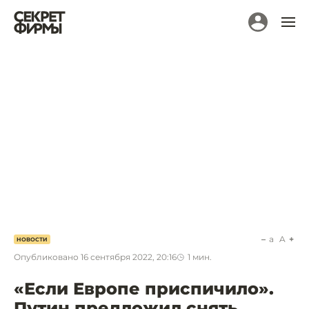
a
A
НОВОСТИ
Опубликовано
16 сентября 2022, 20:16
1
мин.
«Если Европе приспичило».
Путин предложил снять