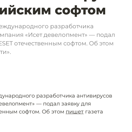
сийским софтом
еждународного разработчика
омпания «Исет девелопмент» — подал
ESET отечественным софтом. Об этом
ти».
дународного разработчика антивирусов
евелопмент» — подал заявку для
енным софтом. Об этом
пишет
газета