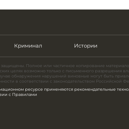
Криминал
Истории
 защищены. Полное или частичное копирование материало
ких целях возможно только с письменного разрешения вл
случае обнаружения нарушений виновные могут быть привл
нности в соответствии с законодательством Российской Ф
мационном ресурсе применяются рекомендательные техно
твии с Правилами