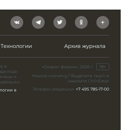
Технологии
Архив журнала
в в
«Секрет фирмы», 2026 г.
18+
адельца
Нашли опечатку? Выделите текст и
ечены к
нажмите Ctrl+Enter
едерации.
Телефон редакции:
+7 495 785-17-00
логии в