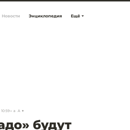
Новости
Энциклопедия
Ещё
 10:59
a
A
адо» будут