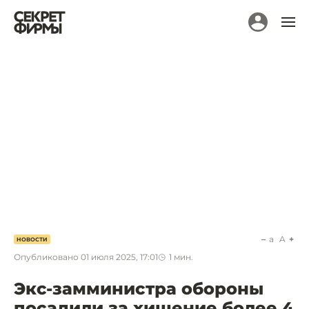
a
A
НОВОСТИ
Опубликовано
01 июля 2025, 17:01
1
мин.
Экс-замминистра обороны
посадили за хищение более 4