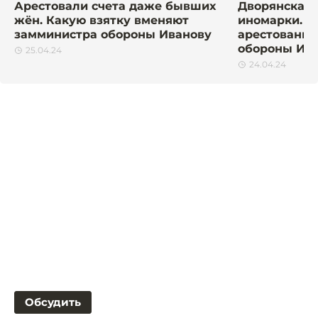
Арестовали счета даже бывших
Дворянская 
жён. Какую взятку вменяют
иномарки. Ч
замминистра обороны Иванову
арестованно
обороны Ив
25.04.24
24.04.24
Обсудить