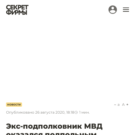
a
A
НОВОСТИ
Опубликовано
26 августа 2020, 18:18
1
мин.
Экс-подполковник МВД
оказался подпольным