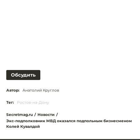
Обсудить
Автор:
Анатолий Круглов
Тег:
Ростов-на-Дону
Secretmag.ru
/
Новости
/
Экс-подполковник МВД оказался подпольным бизнесменом
Колей Кувалдой