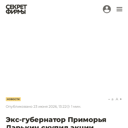
a
A
НОВОСТИ
Опубликовано
23 июня 2026, 13:22
1
мин.
Экс-губернатор Приморья
Дарькин скупил акции