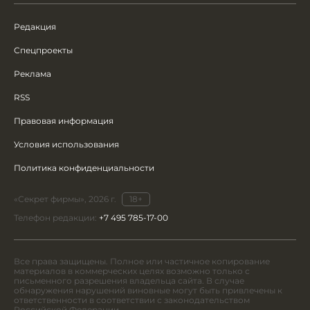
Редакция
Спецпроекты
Реклама
RSS
Правовая информация
Условия использования
Политика конфиденциальности
«Секрет фирмы», 2026 г.
18+
Телефон редакции:
+7 495 785-17-00
Все права защищены. Полное или частичное копирование
материалов в коммерческих целях возможно только с
письменного разрешения владельца сайта. В случае
обнаружения нарушений виновные могут быть привлечены к
ответственности в соответствии с законодательством
Российской Федерации.