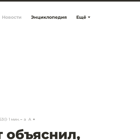
Новости
Энциклопедия
Ещё
53
1
мин.
a
A
 объяснил,