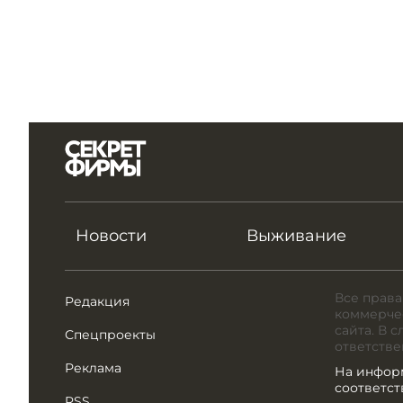
Новости
Выживание
Все права
Редакция
коммерчес
сайта. В 
Спецпроекты
ответстве
Реклама
На инфор
соответс
RSS