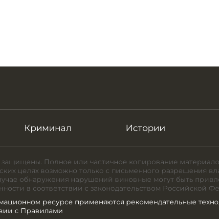
Криминал
Истории
 защищены. Полное или частичное копирование материало
ких целях возможно только с письменного разрешения вл
случае обнаружения нарушений виновные могут быть привл
нности в соответствии с законодательством Российской Ф
мационном ресурсе применяются рекомендательные техно
твии с Правилами