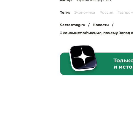
Теги:
Экономика
Россия
Газпро
Secretmag.ru
/
Новости
/
Экономист объяснил, почему Запад от
Тольк
и ист