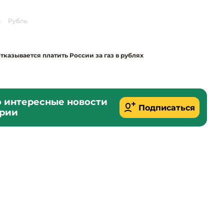
м
Рубль
казывается платить России за газ в рублях
о интересные новости
Подписаться
ории