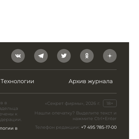
Технологии
Архив журнала
в в
«Секрет фирмы», 2026 г.
18+
адельца
Нашли опечатку? Выделите текст и
ечены к
нажмите Ctrl+Enter
едерации.
Телефон редакции:
+7 495 785-17-00
логии в