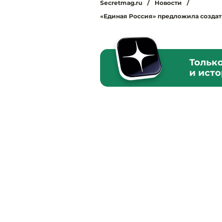
Secretmag.ru
/
Новости
/
«Единая Россия» предложила создат
Тольк
и ист