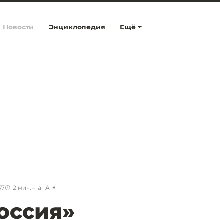
Новости
Энциклопедия
Ещё
37
2
мин.
a
A
оссия»