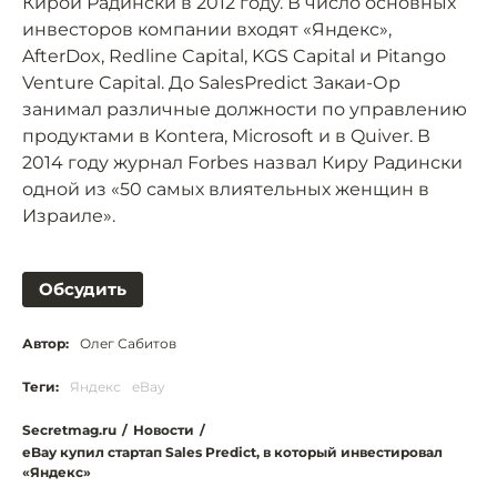
Кирой Радински в 2012 году. В число основных
инвесторов компании входят «Яндекс»,
AfterDox, Redline Capital, KGS Capital и Pitango
Venture Capital. До SalesPredict Закаи-Ор
занимал различные должности по управлению
продуктами в Kontera, Microsoft и в Quiver. В
2014 году журнал Forbes назвал Киру Радински
одной из «50 самых влиятельных женщин в
Израиле».
Обсудить
Автор:
Олег Сабитов
Теги:
Яндекс
eBay
Secretmag.ru
/
Новости
/
eBay купил стартап Sales Predict, в который инвестировал
«Яндекс»