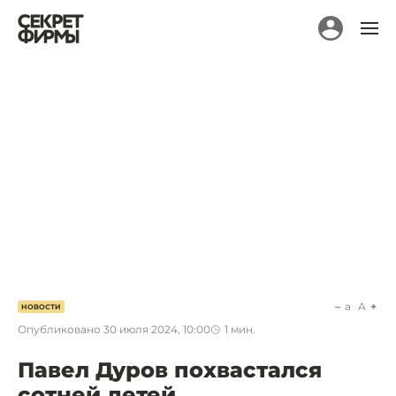
a
A
НОВОСТИ
Опубликовано
30 июля 2024, 10:00
1
мин.
Павел Дуров похвастался
сотней детей