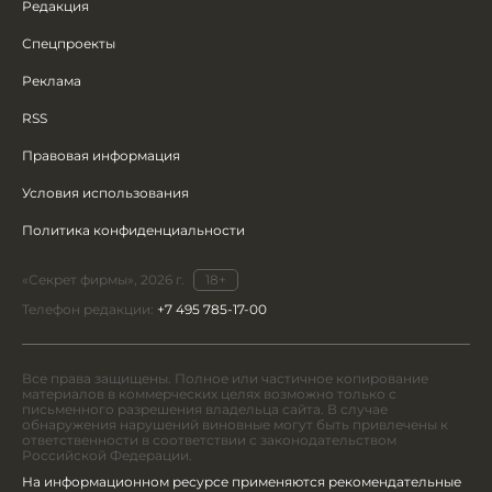
Редакция
Спецпроекты
Реклама
RSS
Правовая информация
Условия использования
Политика конфиденциальности
«Секрет фирмы», 2026 г.
18+
Телефон редакции:
+7 495 785-17-00
Все права защищены. Полное или частичное копирование
материалов в коммерческих целях возможно только с
письменного разрешения владельца сайта. В случае
обнаружения нарушений виновные могут быть привлечены к
ответственности в соответствии с законодательством
Российской Федерации.
На информационном ресурсе применяются рекомендательные