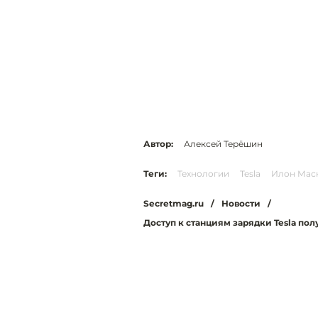
Автор:
Алексей Терёшин
Теги:
Технологии
Tesla
Илон Мас
Secretmag.ru
/
Новости
/
Доступ к станциям зарядки Tesla по