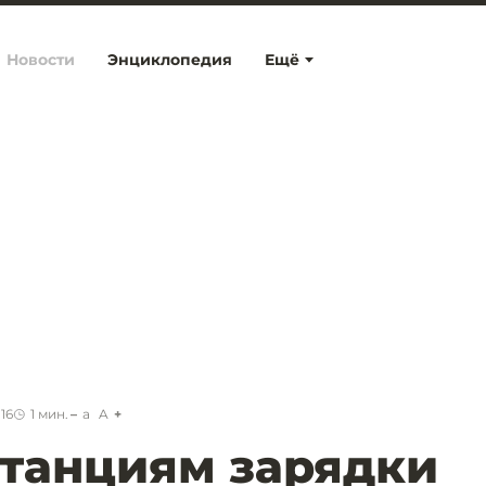
Новости
Энциклопедия
Ещё
:16
1
мин.
a
A
станциям зарядки