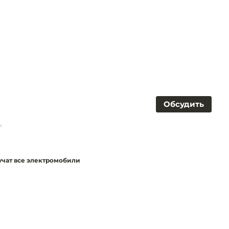
Обсудить
к
лучат все электромобили