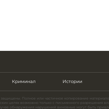
Криминал
Истории
 защищены. Полное или частичное копирование материало
ких целях возможно только с письменного разрешения вл
случае обнаружения нарушений виновные могут быть привл