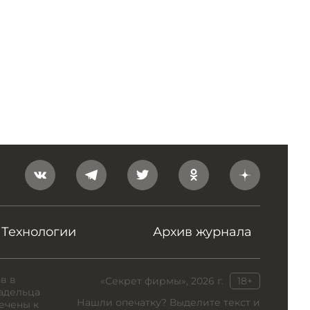
Технологии
Архив журнала
в в
«Секрет фирмы», 2026 г.
18+
адельца
Нашли опечатку? Выделите текст и
ечены к