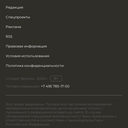
Редакция
Спецпроекты
Реклама
RSS
Правовая информация
Условия использования
Политика конфиденциальности
«Секрет фирмы», 2026 г.
18+
Телефон редакции:
+7 495 785-17-00
Все права защищены. Полное или частичное копирование
материалов в коммерческих целях возможно только с
письменного разрешения владельца сайта. В случае
обнаружения нарушений виновные могут быть привлечены к
ответственности в соответствии с законодательством
Российской Федерации.