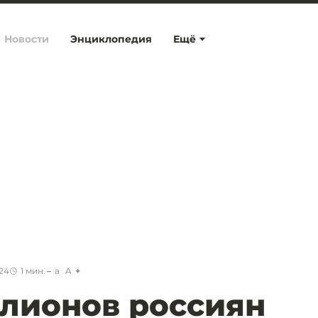
Новости
Энциклопедия
Ещё
:24
1
мин.
a
A
ллионов россиян