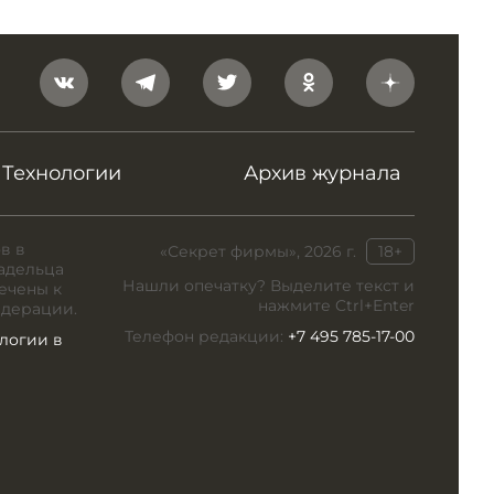
Технологии
Архив журнала
в в
«Секрет фирмы», 2026 г.
18+
адельца
Нашли опечатку? Выделите текст и
ечены к
нажмите Ctrl+Enter
едерации.
Телефон редакции:
+7 495 785-17-00
логии в