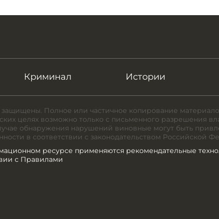
Криминал
Истории
 защищены. Полное или частичное копирование материало
ких целях возможно только с письменного разрешения вл
случае обнаружения нарушений виновные могут быть привл
нности в соответствии с законодательством Российской Ф
мационном ресурсе применяются рекомендательные техно
твии с Правилами