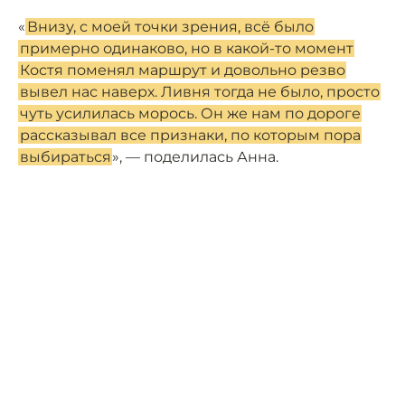
«
Внизу, с моей точки зрения, всё было
примерно одинаково, но в какой-то момент
Костя поменял маршрут и довольно резво
вывел нас наверх. Ливня тогда не было, просто
чуть усилилась морось. Он же нам по дороге
рассказывал все признаки, по которым пора
выбираться
», — поделилась Анна.