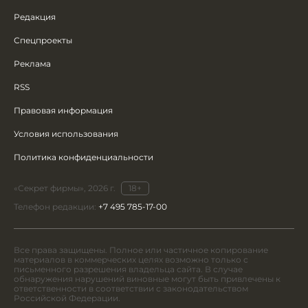
Редакция
Спецпроекты
Реклама
RSS
Правовая информация
Условия использования
Политика конфиденциальности
«Секрет фирмы», 2026 г.
18+
Телефон редакции:
+7 495 785-17-00
Все права защищены. Полное или частичное копирование
материалов в коммерческих целях возможно только с
письменного разрешения владельца сайта. В случае
обнаружения нарушений виновные могут быть привлечены к
ответственности в соответствии с законодательством
Российской Федерации.