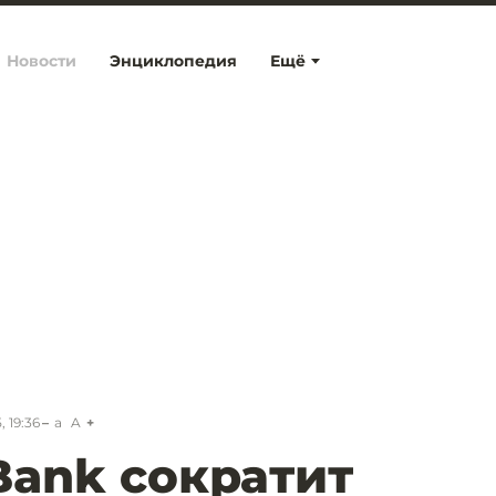
Новости
Энциклопедия
Ещё
, 19:36
a
A
Bank сократит