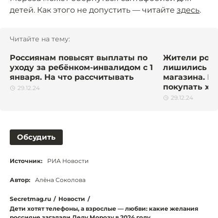
детей. Как этого не допустить — читайте
здесь
.
Читайте на тему:
Россиянам повысят выплаты по
Жители росс
уходу за ребёнком-инвалидом с 1
лишились ед
января. На что рассчитывать
магазина. И
покупать хл
29.12.24
29.12.24
Обсудить
Источник:
РИА Новости
Автор:
Алёна Соколова
Secretmag.ru
/
Новости
/
Дети хотят телефоны, а взрослые — любви: какие желания
россияне загадали Деду Морозу в 2024 году