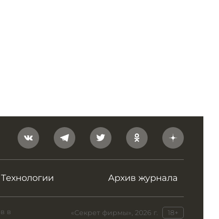
Технологии
Архив журнала
в в
«Секрет фирмы», 2026 г.
18+