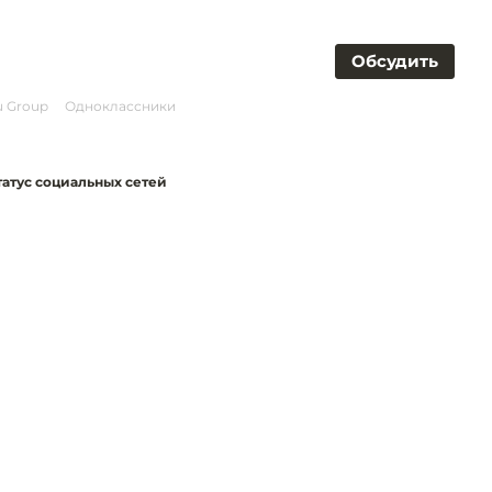
Обсудить
ru Group
Одноклассники
татус социальных сетей