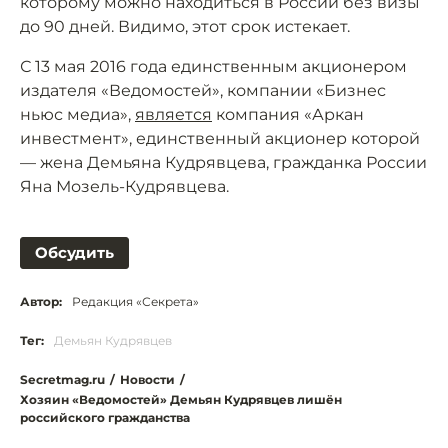
которому можно находиться в России без визы
до 90 дней. Видимо, этот срок истекает.
С 13 мая 2016 года единственным акционером
издателя «Ведомостей», компании «Бизнес
ньюс медиа»,
является
компания «Аркан
инвестмент», единственный акционер которой
— жена Демьяна Кудрявцева, гражданка России
Яна Мозель-Кудрявцева.
Обсудить
Автор:
Редакция «Секрета»
Тег:
Демьян Кудрявцев
Secretmag.ru
/
Новости
/
Хозяин «Ведомостей» Демьян Кудрявцев лишён
российского гражданства