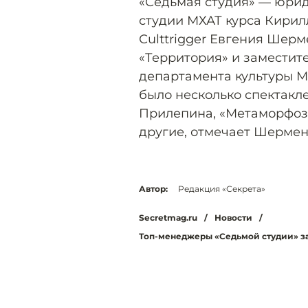
«Седьмая студия» — юри
студии МХАТ курса Кирил
Сulttrigger Евгения Шер
«Территория» и заместит
департамента культуры М
было несколько спектакл
Прилепина, «Метаморфозы
другие, отмечает Шермен
Автор:
Редакция «Секрета»
Secretmag.ru
/
Новости
/
Топ-менеджеры «Седьмой студии» за