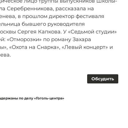
дическое лицо труппы выпускников Школы-
ла Серебренникова, рассказала на
менева, в прошлом директор фестиваля
ельница бывшего руководителя
осквы Сергея Капкова. У «Седьмой студии»
ей: «Отморозки» по роману Захара
», «Охота на Снарка», «Левый концерт» и
ева.
Обсудить
держаны по делу «Гоголь-центра»