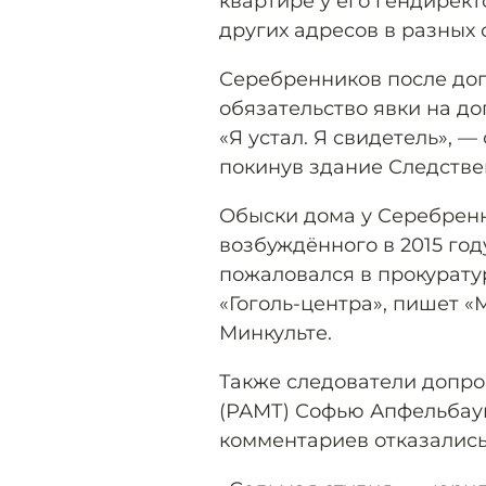
квартире у его гендирек
других адресов в разных 
Серебренников после доп
обязательство явки на до
«Я устал. Я свидетель», 
покинув здание Следстве
Обыски дома у Серебренн
возбуждённого в 2015 год
пожаловался в прокурату
«Гоголь-центра», пишет «
Минкульте.
Также следователи допр
(РАМТ) Софью Апфельбау
комментариев отказались