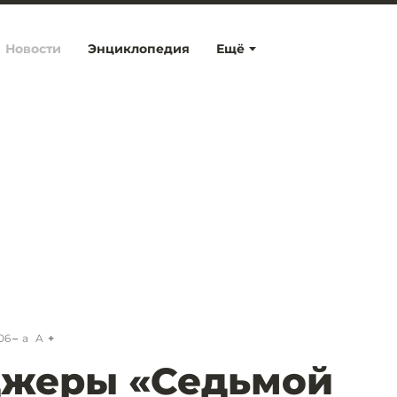
Новости
Энциклопедия
Ещё
06
a
A
джеры «Седьмой