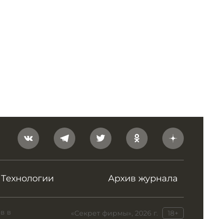
Технологии
Архив журнала
в в
«Секрет фирмы», 2026 г.
18+