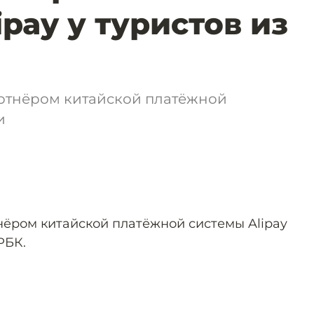
ipay у туристов из
ртнёром китайской платёжной
и
ёром китайской платёжной системы Alipay
РБК.