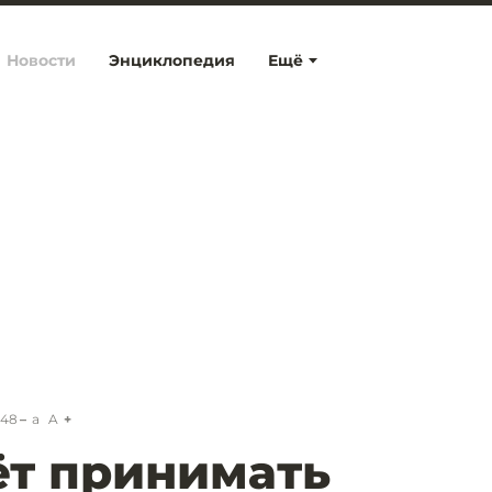
Новости
Энциклопедия
Ещё
:48
a
A
ёт принимать