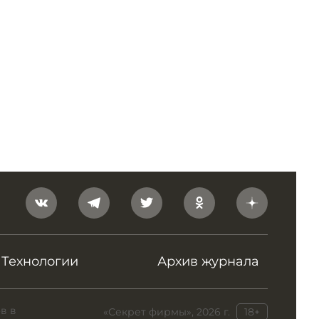
Технологии
Архив журнала
в в
«Секрет фирмы», 2026 г.
18+