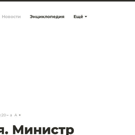
Новости
Энциклопедия
Ещё
8:20
a
A
я. Министр