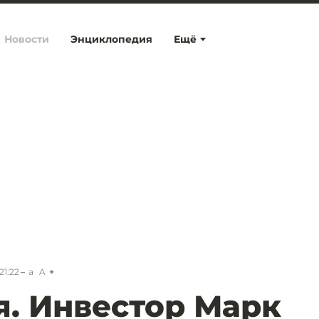
Новости
Энциклопедия
Ещё
21:22
a
A
я. Инвестор Марк