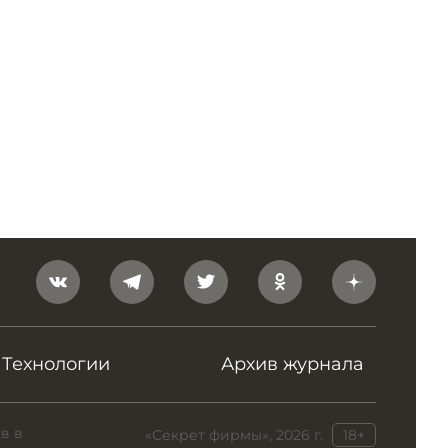
Технологии
Архив журнала
в в
«Секрет фирмы», 2026 г.
18+