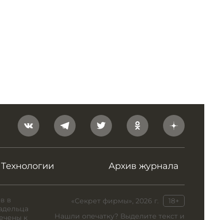
Технологии
Архив журнала
в в
«Секрет фирмы», 2026 г.
18+
адельца
Нашли опечатку? Выделите текст и
ечены к