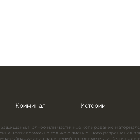
Криминал
Истории
 защищены. Полное или частичное копирование материало
ких целях возможно только с письменного разрешения вл
случае обнаружения нарушений виновные могут быть привл