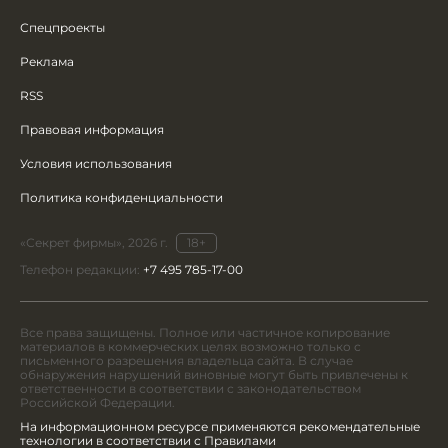
Спецпроекты
Реклама
RSS
Правовая информация
Условия использования
Политика конфиденциальности
«Секрет фирмы», 2026 г.
18+
Телефон редакции:
+7 495 785-17-00
Все права защищены. Полное или частичное копирование
материалов в коммерческих целях возможно только с
письменного разрешения владельца сайта. В случае
обнаружения нарушений виновные могут быть привлечены к
ответственности в соответствии с законодательством
Российской Федерации.
На информационном ресурсе применяются рекомендательные
технологии в соответствии с Правилами