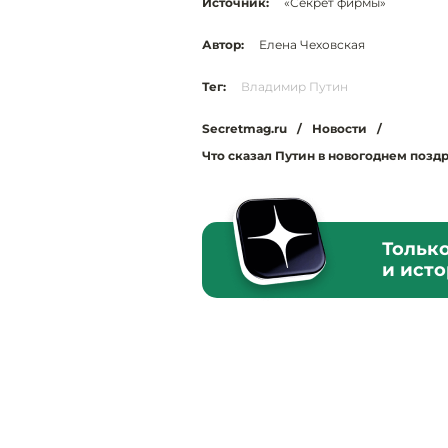
Источник:
«Секрет фирмы»
Автор:
Елена Чеховская
Тег:
Владимир Путин
Secretmag.ru
/
Новости
/
Что сказал Путин в новогоднем позд
Тольк
и ист