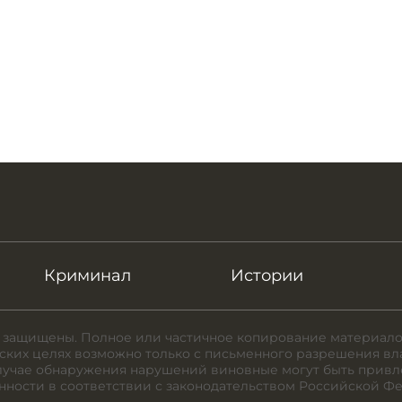
Криминал
Истории
 защищены. Полное или частичное копирование материало
ких целях возможно только с письменного разрешения вл
случае обнаружения нарушений виновные могут быть привл
нности в соответствии с законодательством Российской Ф