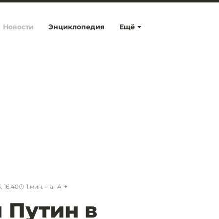
Новости
Энциклопедия
Ещё
, 16:40
1
мин.
a
A
л Путин в