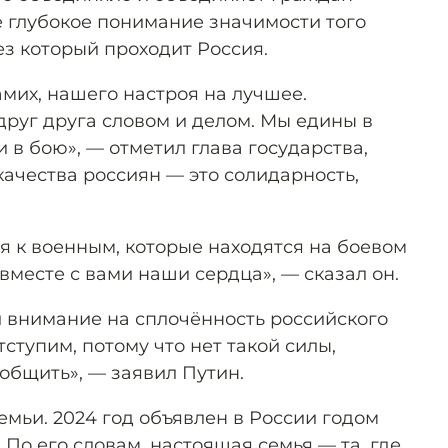
е глубокое понимание значимости того
ез который проходит Россия.
амих, нашего настроя на лучшее.
руг друга словом и делом. Мы едины в
и в бою», — отметил глава государства,
качества россиян — это солидарность,
я к военным, которые находятся на боевом
 вместе с вами наши сердца», — сказал он.
 внимание на сплочённость российского
тступим, потому что нет такой силы,
общить», — заявил Путин.
емьи. 2024 год объявлен в России годом
 По его словам, настоящая семья — та, где