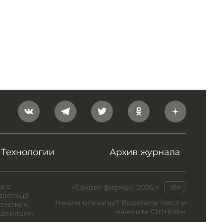
Технологии
Архив журнала
в в
«Секрет фирмы», 2026 г.
18+
адельца
Нашли опечатку? Выделите текст и
ечены к
нажмите Ctrl+Enter
едерации.