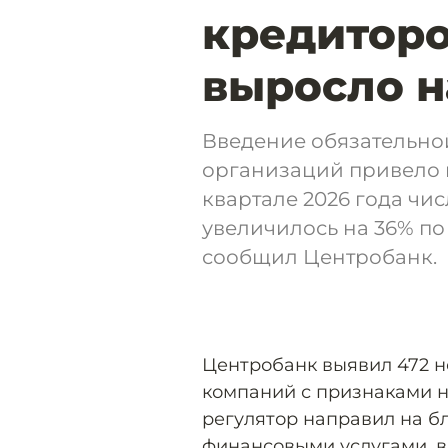
кредиторо
выросло н
Введение обязательн
организаций привело 
квартале 2026 года чи
увеличилось на 36% п
сообщил Центробанк.
Центробанк выявил 472 н
компаний с признаками н
регулятор направил на бл
финансовыми услугами, в