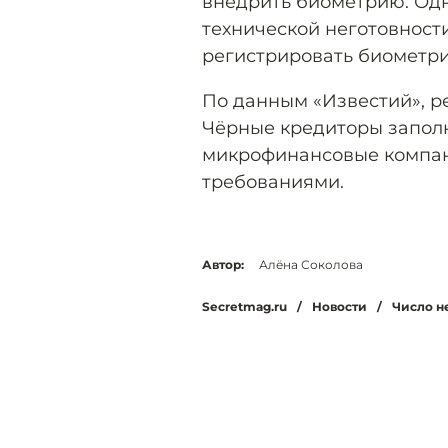
внедрить биометрию. Одн
технической неготовност
регистрировать биометри
По данным «Известий», р
Чёрные кредиторы запол
микрофинансовые компан
требованиями.
Автор:
Алёна Соколова
Secretmag.ru
/
Новости
/
Число н