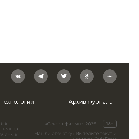
Технологии
Архив журнала
в в
«Секрет фирмы», 2026 г.
18+
адельца
Нашли опечатку? Выделите текст и
ечены к