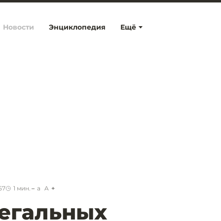
Новости
Энциклопедия
Ещё
57
1
мин.
a
A
егальных