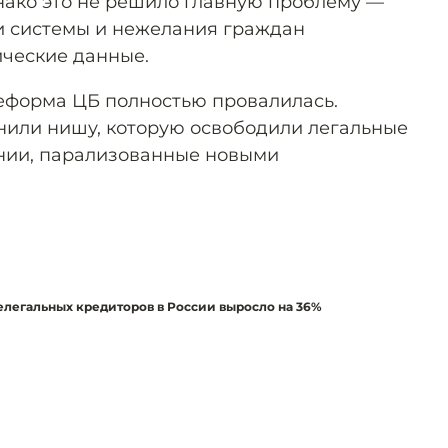
ако это не решило главную проблему —
и системы и нежелания граждан
ческие данные.
еформа ЦБ полностью провалилась.
нили нишу, которую освободили легальные
ии, парализованные новыми
елегальных кредиторов в России выросло на 36%