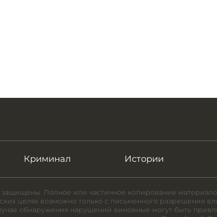
Криминал
Истории
 защищены. Полное или частичное копирование материало
ких целях возможно только с письменного разрешения вл
случае обнаружения нарушений виновные могут быть привл