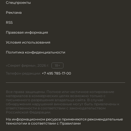
Спецпроекты
Реклама
RSS
Правовая информация
Условия использования
Политика конфиденциальности
«Секрет фирмы», 2026 г.
18+
Телефон редакции:
+7 495 785-17-00
Все права защищены. Полное или частичное копирование
материалов в коммерческих целях возможно только с
письменного разрешения владельца сайта. В случае
обнаружения нарушений виновные могут быть привлечены к
ответственности в соответствии с законодательством
Российской Федерации.
На информационном ресурсе применяются рекомендательные
технологии в соответствии с Правилами