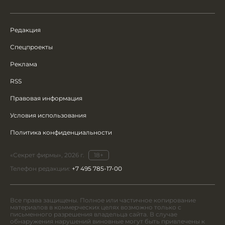
Редакция
Спецпроекты
Реклама
RSS
Правовая информация
Условия использования
Политика конфиденциальности
«Секрет фирмы», 2026 г.
18+
Телефон редакции:
+7 495 785-17-00
Все права защищены. Полное или частичное копирование
материалов в коммерческих целях возможно только с
письменного разрешения владельца сайта. В случае
обнаружения нарушений виновные могут быть привлечены к