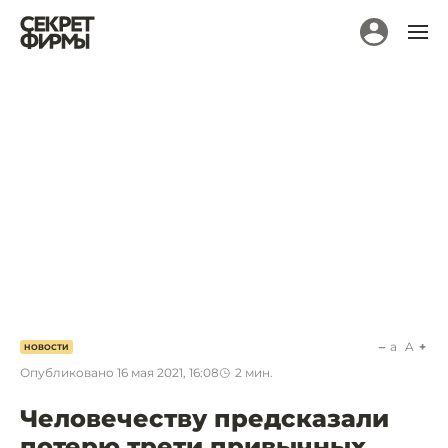
a
A
НОВОСТИ
Опубликовано
16 мая 2021, 16:08
2
мин.
Человечеству предсказали
потерю трети привычных