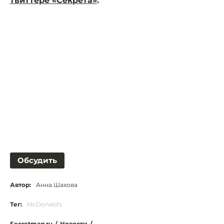
твиттере «Секрета»
.
Обсудить
Автор:
Анна Шахова
Тег:
McDonald's
Secretmag.ru
/
Новости
/